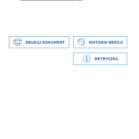
DRUKUJ DOKUMENT
HISTORIA WERSJI
Data wytworzenia
2022-10-07 12:36:56
Wytworzył
Łukasz Buczyński
METRYCZKA
Data opublikowania
2022-10-07 12:37:11
Opublikował
Łukasz Buczyński
Data ostatniej
2026-07-02 10:01:53
aktualizacji
Ostatnio
Łukasz Buczyński
zaktualizował