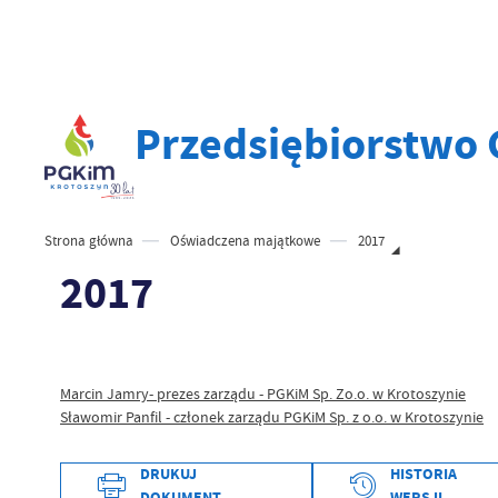
Przedsiębiorstwo 
Strona główna
Oświadczena majątkowe
2017
2017
Marcin Jamry- prezes zarządu - PGKiM Sp. Zo.o. w Krotoszynie
Sławomir Panfil - członek zarządu PGKiM Sp. z o.o. w Krotoszynie
DRUKUJ
HISTORIA
Data wytworzenia
DOKUMENT
WERSJI